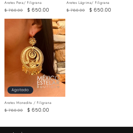
Aretes Pera/ Filigrana
Aretes Lágrima/ Filigrana
Precio
Precio
$ 650.00
Precio
Precio
$ 650.00
$ 780.00
$ 780.00
habitual
de
habitual
de
oferta
oferta
Agotado
Aretes Monedita / Filigrana
Precio
Precio
$ 650.00
$ 780.00
habitual
de
oferta