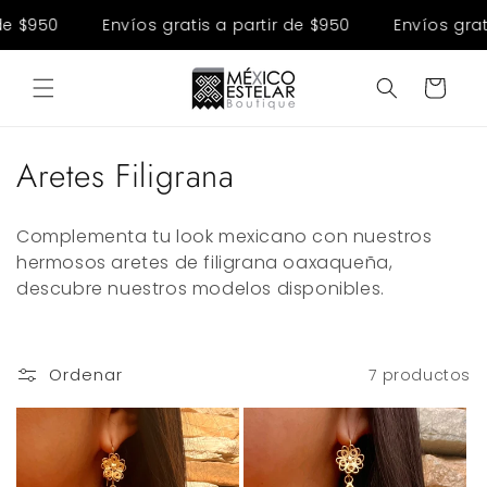
Ir
directamente
e $950
Envíos gratis a partir de $950
Envíos gratis
al contenido
Carrito
C
Aretes Filigrana
o
Complementa tu look mexicano con nuestros
l
hermosos aretes de filigrana oaxaqueña,
descubre nuestros modelos disponibles.
e
c
c
Ordenar
7 productos
i
ó