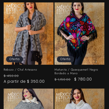
Oferta
Oferta
Rebozo / Chal Artesano
Mañanita / Quexquemetl Negro
Bordado a Mano
Precio
Precio
$ 450.00
Precio
Precio
$ 780.00
$ 1,150.00
habitual
A partir de $ 350.00
de
habitual
de
oferta
oferta