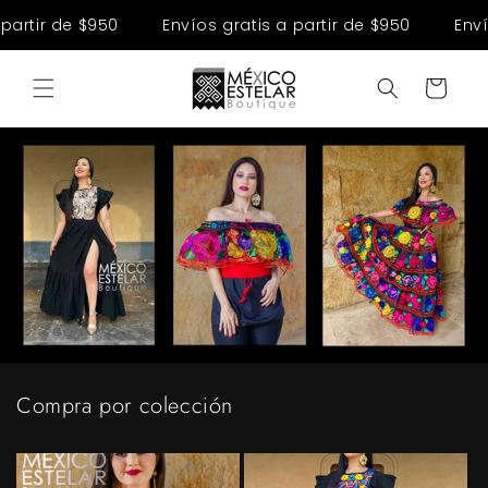
Ir
directamente
ir de $950
Envíos gratis a partir de $950
Envíos gr
al contenido
Carrito
Compra por colección