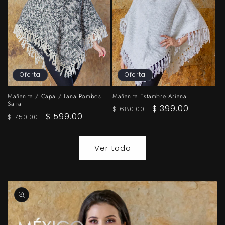
Oferta
Oferta
Mañanita / Capa / Lana Rombos
Mañanita Estambre Ariana
Saira
Precio
Precio
$ 399.00
$ 680.00
Precio
Precio
$ 599.00
$ 750.00
habitual
de
habitual
de
oferta
oferta
Ver todo