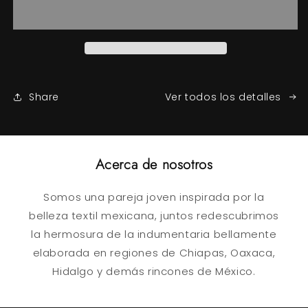
Quexquemetl
Quexquemetl
Negro
Negro
Bordado
Bordado
a
a
Mano
Mano
Share
Ver todos los detalles
Acerca de nosotros
Somos una pareja joven inspirada por la
belleza textil mexicana, juntos redescubrimos
la hermosura de la indumentaria bellamente
elaborada en regiones de Chiapas, Oaxaca,
Hidalgo y demás rincones de México.