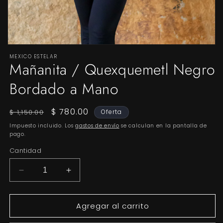
Abrir
elemento
MEXICO ESTELAR
multimedia
Mañanita / Quexquemetl Negro
1
en
Bordado a Mano
una
ventana
modal
Precio
Precio
$ 780.00
$ 1,150.00
Oferta
habitual
de
Impuesto incluido. Los
gastos de envío
se calculan en la pantalla de
oferta
pago.
Cantidad
Reducir
Aumentar
cantidad
cantidad
para
para
Agregar al carrito
Mañanita
Mañanita
/
/