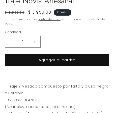
Traje Novia Artesanal
Precio
Precio
$ 3,950.00
$ 8,500.00
Oferta
habitual
de
Impuesto incluido. Los
gastos de envío
se calculan en la pantalla de
oferta
pago.
Cantidad
Reducir
Aumentar
cantidad
cantidad
para
para
Agregar al carrito
Traje
Traje
Novia
Novia
Artesanal
Artesanal
- Traje / Vestido compuesto por falta y blusa negra
ajustable.
- COLOR: BLANCO
(No incluye accesorios, ni crinolina)