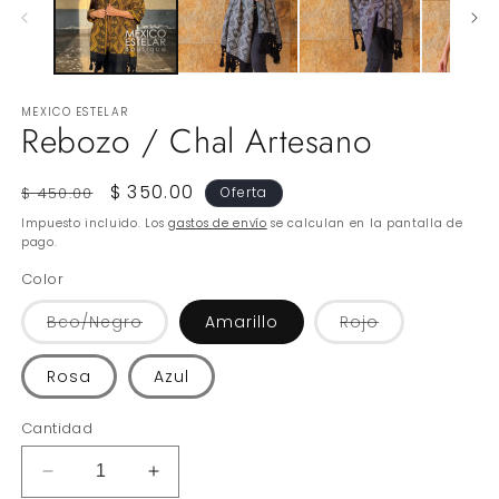
u
v
m
MEXICO ESTELAR
Rebozo / Chal Artesano
Precio
Precio
$ 350.00
$ 450.00
Oferta
habitual
de
Impuesto incluido. Los
gastos de envío
se calculan en la pantalla de
oferta
pago.
Color
Variante
Variante
Bco/Negro
Amarillo
Rojo
agotada
agotada
o
o
no
no
Rosa
Azul
disponible
disponible
Cantidad
Reducir
Aumentar