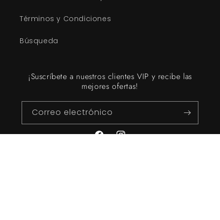
Términos y Condiciones
Búsqueda
¡Suscríbete a nuestros clientes VIP y recibe las
mejores ofertas!
Correo electrónico
Facebook
Instagram
Formas
de
pago
© 2026,
MEXICO ESTELAR
Tecnología de Shopify