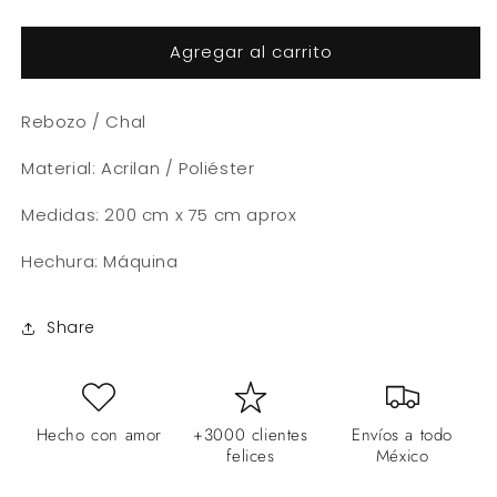
cantidad
cantidad
para
para
Agregar al carrito
Rebozo
Rebozo
/
/
Chal
Chal
Rebozo / Chal
Artesano
Artesano
Material: Acrilan / Poliéster
Medidas: 200 cm x 75 cm aprox
Hechura: Máquina
Share
Hecho con amor
+3000 clientes
Envíos a todo
felices
México