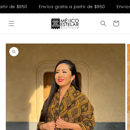
Ir
directamente
tir de $950
Envíos gratis a partir de $950
Envíos 
al contenido
Carrito
Ir
directamente
a la
información
del producto