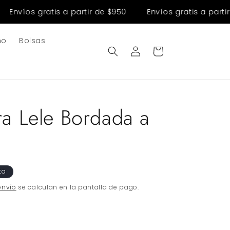
Envíos gratis a partir de $950
Envíos gratis a partir d
no
Bolsas
Iniciar
Carrito
sesión
ra Lele Bordada a
ta
envío
se calculan en la pantalla de pago.