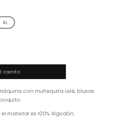
XL
 carrito
 máquina con muñequita Lelé, blusas
poquito.
, el material es 100% Algodón,