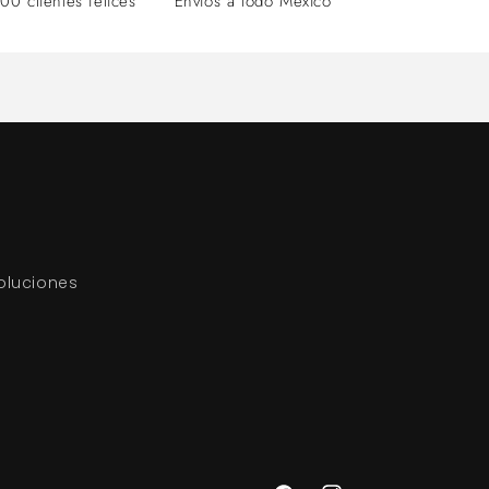
00 clientes felices
Envíos a todo México
oluciones