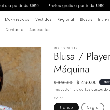
s a partir de $950
Envíos gratis a partir de $950
Maxivestidos
Vestidos
Regional
Blusas
Invier
Contacto
Accesorios
MEXICO ESTELAR
Blusa / Playe
Máquina
Precio
Precio
$ 480.00
$ 650.00
Ofer
habitual
de
Impuesto incluido. Los
gastos de 
oferta
Color
Blanco
Negro