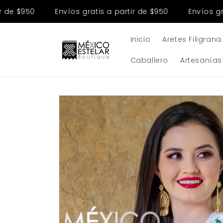
Ir
directamente
de $950
Envíos gratis a partir de $950
Envíos grati
al contenido
Inicio
Aretes Filigrana
Caballero
Artesanías
Ir
directamente
a la
información
del producto