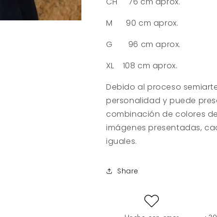
CH 76 cm aprox.
M 90 cm aprox.
G 96 cm aprox.
XL 108 cm aprox.
D
ebido al proceso semiart
personalidad y puede prese
combinación de colores de
imágenes presentadas, cad
iguales.
Share