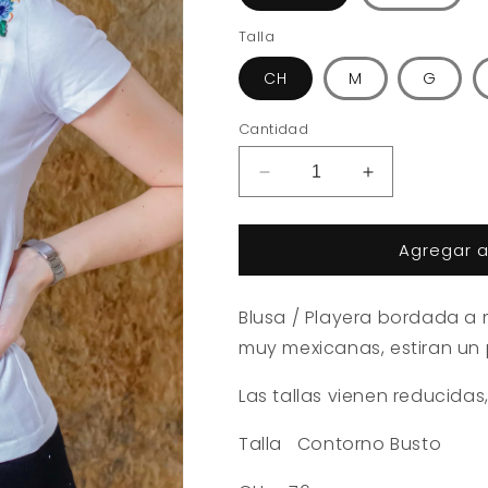
Talla
CH
M
G
Cantidad
Reducir
Aumentar
cantidad
cantidad
para
para
Agregar al
Blusa
Blusa
/
/
Playera
Playera
Blusa / Playera bordada a
Lele
Lele
Bordada
Bordada
muy mexicanas, estiran un 
a
a
Máquina
Máquina
Las tallas vienen reducidas
Talla Contorno Busto