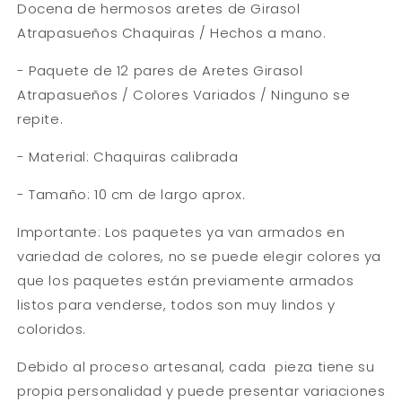
Docena de hermosos aretes de Girasol
Girasol
Girasol
Atrapasueños
Atrapasueños
Atrapasueños Chaquiras / Hechos a mano.
Chaquiras
Chaquiras
/
/
- Paquete de 12 pares de Aretes Girasol
Hechos
Hechos
Atrapasueños / Colores Variados / Ninguno se
a
a
repite.
Mano
Mano
- Material: Chaquiras calibrada
- Tamaño: 10 cm de largo aprox.
Importante: Los paquetes ya van armados en
variedad de colores, no se puede elegir colores ya
que los paquetes están previamente armados
listos para venderse, todos son muy lindos y
coloridos.
Debido al proceso artesanal, cada pieza tiene su
propia personalidad y puede presentar variaciones