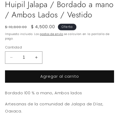
Huipil Jalapa / Bordado a mano
/ Ambos Lados / Vestido
Precio
Precio
$ 4,500.00
$ 10,800.00
Oferta
habitual
de
Impuesto incluido. Los
gastos de envío
se calculan en la pantalla de
oferta
pago.
Cantidad
Reducir
Aumentar
cantidad
cantidad
para
para
Agregar al carrito
Huipil
Huipil
Jalapa
Jalapa
/
/
Bordado 100 % a mano, Ambos lados
Bordado
Bordado
a
a
Artesanas de la comunidad de Jalapa de Díaz,
mano
mano
/
/
Oaxaca.
Ambos
Ambos