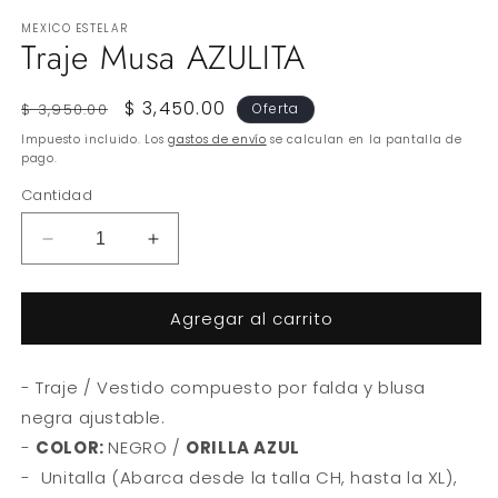
MEXICO ESTELAR
Traje Musa AZULITA
Precio
Precio
$ 3,450.00
$ 3,950.00
Oferta
habitual
de
Impuesto incluido. Los
gastos de envío
se calculan en la pantalla de
oferta
pago.
Cantidad
Reducir
Aumentar
cantidad
cantidad
para
para
Agregar al carrito
Traje
Traje
Musa
Musa
AZULITA
AZULITA
- Traje / Vestido compuesto por falda y blusa
negra ajustable.
-
COLOR:
NEGRO /
ORILLA AZUL
- Unitalla (Abarca desde la talla CH, hasta la XL),